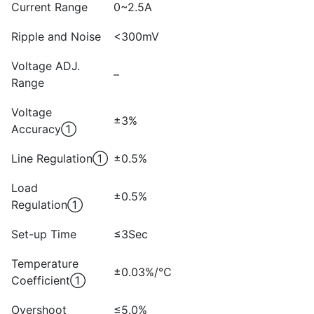
Current Range
0~2.5A
Ripple and Noise
<300mV
Voltage ADJ.
–
Range
Voltage
±3%
Accuracy①
Line Regulation①
±0.5%
Load
±0.5%
Regulation①
Set-up Time
≤3Sec
Temperature
±0.03%/℃
Coefficient①
Overshoot
≤5.0%