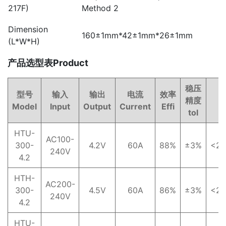
217F)
Method 2
Dimension
160±1mm*42±1mm*26±1mm
(L*W*H)
产品选型表Product
稳压
型号
输入
输出
电流
效率
精度
Model
Input
Output
Current
Effi
R
tol
HTU-
AC100-
300-
4.2V
60A
88%
±3%
<2
240V
4.2
HTH-
AC200-
300-
4.5V
60A
86%
±3%
<2
240V
4.2
HTU-