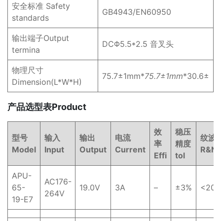
安全标准 Safety
GB4943/EN60950
standards
输出端子Output
DCΦ5.5*2.5 音叉头
termina
物理尺寸
75.7±1mm*
75.7±1mm
*30.6±
Dimension(L*W*H)
产品选型表Product
效
稳压
型号
输入
输出
电流
纹波
率
精度
Model
Input
Output
Current
R&N
Effi
tol
APU-
AC176-
65-
19.0V
3A
–
±3%
<20
264V
19-E7