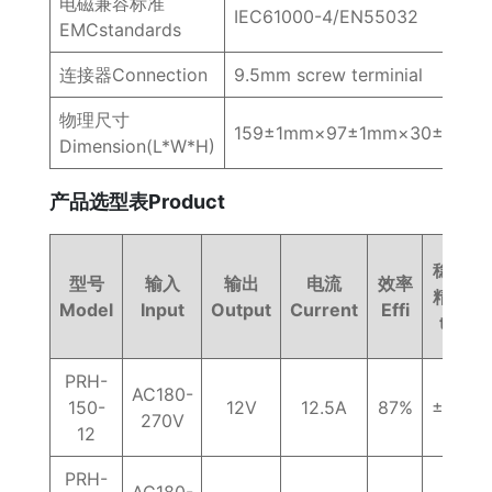
电磁兼容标准
IEC61000-4/EN55032
EMCstandards
连接器Connection
9.5mm screw terminial
物理尺寸
159±1mm×97±1mm×30±1mm
Dimension(L*W*H)
产品选型表Product
稳压
型号
输入
输出
电流
效率
精度
Model
Input
Output
Current
Effi
tol
PRH-
AC180-
150-
12V
12.5A
87%
±2%
270V
12
PRH-
AC180-