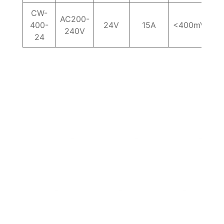
CW-
AC200-
400-
24V
15A
<400mV
8
240V
24