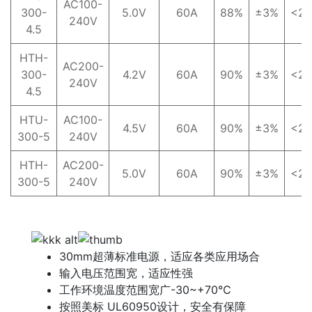
AC100-
300-
5.0V
60A
88%
±3%
<2
240V
4.5
HTH-
AC200-
300-
4.2V
60A
90%
±3%
<2
240V
4.5
HTU-
AC100-
4.5V
60A
90%
±3%
<2
300-5
240V
HTH-
AC200-
5.0V
60A
90%
±3%
<2
300-5
240V
30mm超薄标准电源，适应各类应用场合
输入电压范围宽，适应性强
工作环境温度范围宽广-30~+70℃
按照美标 UL60950设计，安全有保障