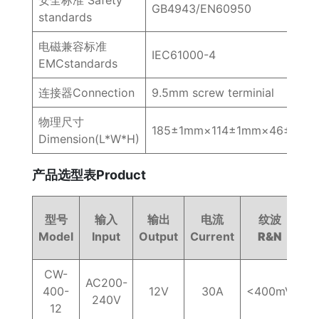
GB4943/EN60950
standards
电磁兼容标准
IEC61000-4
EMCstandards
连接器Connection
9.5mm screw terminial
物理尺寸
185±1mm×114±1mm×46±1mm
Dimension(L*W*H)
产品选型表Product
型号
输入
输出
电流
纹波
效
Model
Input
Output
Current
R&N
Ef
CW-
AC200-
400-
12V
30A
<400mV
8
240V
12