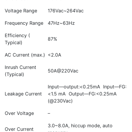
Voltage Range
176Vac~264Vac
Frequency Range
47Hz~63Hz
Efficiency (
87%
Typical)
AC Current (max.)
<2.0A
Inrush Current
50A@220Vac
(Typical)
Input—output:<0.25mA Input—FG:
Leakage Current
<1.5 mA Output—FG:<0.25mA
(@230Vac)
Over Voltage
–
3.0~8.0A, hiccup mode, auto
Over Current