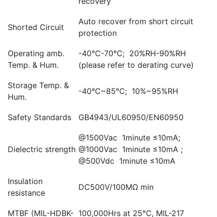
recovery
Auto recover from short circuit
Shorted Circuit
protection
Operating amb.
-40℃-70℃; 20%RH-90%RH
Temp. & Hum.
(please refer to derating curve)
Storage Temp. &
-40℃~85℃; 10%~95%RH
Hum.
Safety Standards
GB4943/UL60950/EN60950
@1500Vac 1minute ≤10mA;
Dielectric strength
@1000Vac 1minute ≤10mA ;
@500Vdc 1minute ≤10mA
Insulation
DC500V/100MΩ min
resistance
MTBF (MIL-HDBK-
100,000Hrs at 25℃, MIL-217